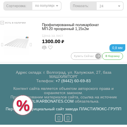
по популярности
Сортировка:
Показать:
24
есть в наличии
Профилированный поликарбонат
МП-20 прозрачный 1,15х2м
Цена за лист
1300.00
₽
0,8 мм
Купить Сейчас
В Корзину
Адрес склада: г. Волгоград, ул. Калужская, 27, база
МАШХИМТОРГ
Телефон:
+7 (8442) 60-69-83
Контент сайта является объектом авторского права и
охраняется законом.
При копировании материалов сайта, ссылка на источник
%
POLIKARBONATES.COM
обязательна.
Перейти на официальный сайт завода ПЛАСТИЛЮКС-ГРУПП