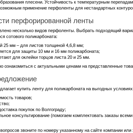
образования плесени. Устойчивость к температурным перепадам
возможным применение перфоленты для нестандартных контуро
сти перфорированной ленты
влено несколько видов перфоленты. Выбрать подходящий вариа
я сотового поликарбоната:
й 25 мм – для листов толщиной 4,6,8 мм;
яется для защиты 10 мм и 16 мм поликарбоната;
етают для оклейки торцов листа 20 и 25 мм.
но ознакомиться с актуальными ценами на представленные това
редложение
длагает купить ленту для поликарбоната на выгодных условиях.
имость товаров;
ство;
доставка покупок по Волгограду;
ьное консультирование (помогаем комплектовать заказы всем
 вопросов звоните по номеру указанному на сайте компании или