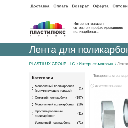
Доставка
Оплата
Возврат
Оферта
Оптови
Интернет-магазин
сотового и профилированного
поликарбоната
Лента для поликарбо
PLASTILUX GROUP LLC
Интернет-магазин
Лента
Товаров на странице
Категории
доступен под заказ
Монолитный поликарбонат
(1)
(сопутствующие товары)
Сотовый поликарбонат
(187)
Монолитный поликарбонат
(18)
Профилированный
(11)
поликарбонат
Усиленный поликарбонат
(71)