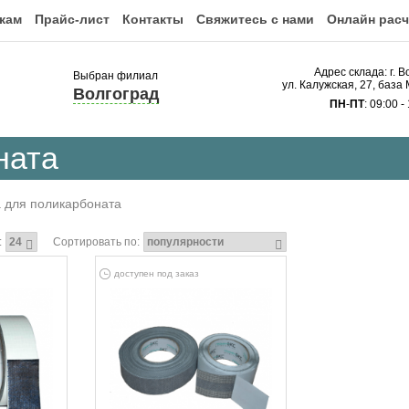
кам
Прайс-лист
Контакты
Свяжитесь с нами
Онлайн расч
Адрес склада: г. В
Выбран филиал
ул. Калужская, 27, ба
Волгоград
ПН
-
ПТ
: 09:00 -
ната
 для поликарбоната
:
Сортировать по:
доступен под заказ