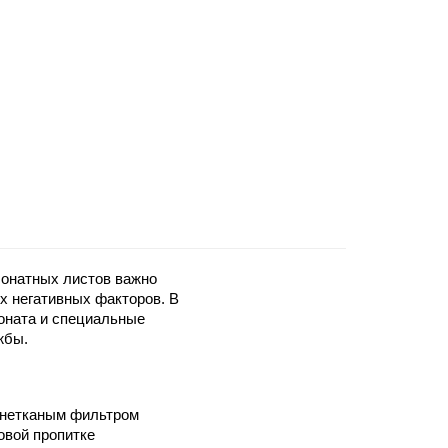
бонатных листов важно
их негативных факторов. В
оната и специальные
жбы.
 нетканым фильтром
овой пропитке