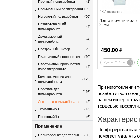
Прочный поликарбонат
(1)
Премиальный поликарбонат
(105)
437 заказов
Негорючий поликарбонат
(20)
Лента герметизирующ
Незапотевающий
25мм
(4)
поликарбонат
Двухкамерный
(4)
поликарбонат
450.00
Прозрачный шифер
(9)
₽
Пластиковый профнастил
(10)
Купить Сейчас
Пластиковый профнастил
(4)
из поликарбоната
Комплектующие для
(125)
поликарбоната​
При изготовлении т
Профиль для
(116)
позаботиться о над
поликарбоната
нашем интернет-ма
Лента для поликарбоната
(2)
торцевые профили, 
Термошайбы
(13)
Прессшайбы
(6)
Характерис
Применение
Перфорированная л
Поликарбонат для теплиц
(36)
помогает удалять о