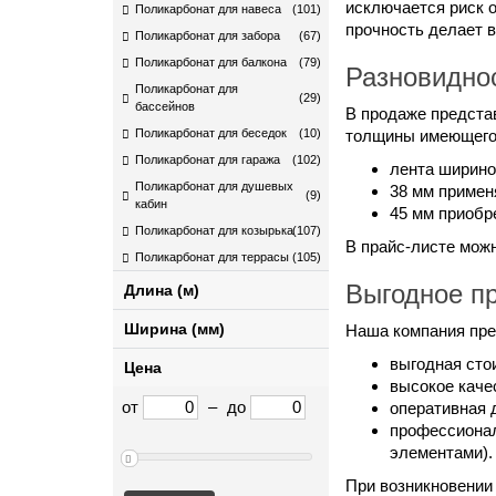
исключается риск 
Поликарбонат для навеса
(101)
прочность делает 
Поликарбонат для забора
(67)
Поликарбонат для балкона
(79)
Разновидно
Поликарбонат для
(29)
бассейнов
В продаже предста
Поликарбонат для беседок
(10)
толщины имеющегос
Поликарбонат для гаража
(102)
лента ширино
Поликарбонат для душевых
38 мм примен
(9)
кабин
45 мм приобр
Поликарбонат для козырька
(107)
В прайс-листе мож
Поликарбонат для террасы
(105)
Выгодное п
Длина (м)
Ширина (мм)
Наша компания пре
выгодная сто
Цена
высокое каче
от
–
до
оперативная 
профессионал
элементами).
При возникновении