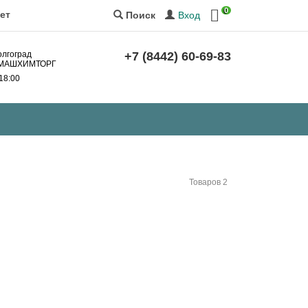
0
ет
Вход
Поиск
олгоград
+7 (8442) 60-69-83
за МАШХИМТОРГ
 18:00
Товаров 2