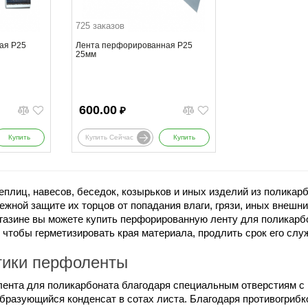
725 заказов
ая Р25
Лента перфорированная Р25
25мм
600.00
₽
Купить
Купить Сейчас
Купить
еплиц, навесов, беседок, козырьков и иных изделий из поликар
ежной защите их торцов от попадания влаги, грязи, иных внешн
газине вы можете купить перфорированную ленту для поликарб
чтобы герметизировать края материала, продлить срок его слу
тики перфоленты
ента для поликарбоната благодаря специальным отверстиям с
бразующийся конденсат в сотах листа. Благодаря противогрибк