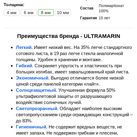
Толщина:
Поликарбонат
Состав
100%
4 мм
6 мм
8 мм
10 мм
Гарантия
10 лет
Преимущества бренда - ULTRAMARIN
Легкий.
Имеет низкий вес. На 35% легче стандартного
сотового листа, в 19 раз легче стекла аналогичной
толщины. Удобен в хранении и монтаже.
Гибкий.
Сохраняет упругость и эластичность при
больших изгибах, имеет завальцованный край листа.
Экономичный.
Выгодно отличается более низкой
ценой среди панелей категории «лайт».
Солнцезащитный.
Улучшенная формула 50%
ультрафиолетовой защиты от разрушающего
воздействия солнечных лучей.
Светопрозрачный.
Обладает наиболее высоким
светопропусканием среди ограждающих конструкций –
до 83%.
Гигиеничный.
Не содержит вредных веществ, не
имеет запаха. Не подвержен грибкам и плесени,