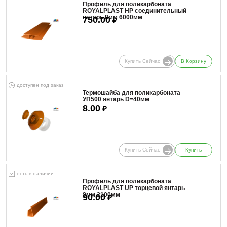
Профиль для поликарбоната
ROYALPLAST HP соединительный
янтарь 8мм 6000мм
750.00
₽
Купить Сейчас
В Корзину
доступен под заказ
Термошайба для поликарбоната
УП500 янтарь D=40мм
8.00
₽
Купить Сейчас
Купить
есть в наличии
Профиль для поликарбоната
ROYALPLAST UP торцевой янтарь
8мм 2100мм
90.00
₽