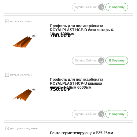
Купить Сейчас
В Корзину
есть в наличии
Профиль для поликарбоната
ROYALPLAST HCP-D база янтарь 4-
10мм 6000мм
750.00
₽
Купить Сейчас
В Корзину
есть в наличии
Профиль для поликарбоната
ROYALPLAST HCP-U крышка
янтарь 4-10мм 6000мм
750.00
₽
Купить Сейчас
В Корзину
доступен под заказ
Лента герметизирующая Р25 25мм