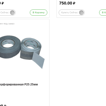
0
750.00
₽
₽
 Сейчас
В Корзину
Купить Сейчас
В К
ен под заказ
перфорированная Р25 25мм