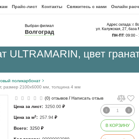
кам
Прайс-лист
Контакты
Свяжитесь с нами
Онлайн расч
Адрес склада: г. В
Выбран филиал
ул. Калужская, 27, ба
Волгоград
ПН
-
ПТ
: 09:00 -
т ULTRAMARIN, цвет гранат
овый поликарбонат
т, размер 2100x6000 мм, толщина 4 мм
/
(0) отзывов
Написать отзыв
Цена за лист:
3250.00
₽
2
Цена за м
:
257.94
₽
В КОРЗИНУ
Всего:
3250
₽