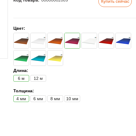
Код товара:
00000002089
Купить сейчас
Цвет:
Длина:
6 м
12 м
Толщина:
4 мм
6 мм
8 мм
10 мм