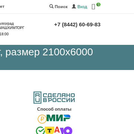
0
ет
Вход
Поиск
олгоград
+7 (8442) 60-69-83
за МАШХИМТОРГ
 18:00
, размер 2100x6000
Cпособ оплаты