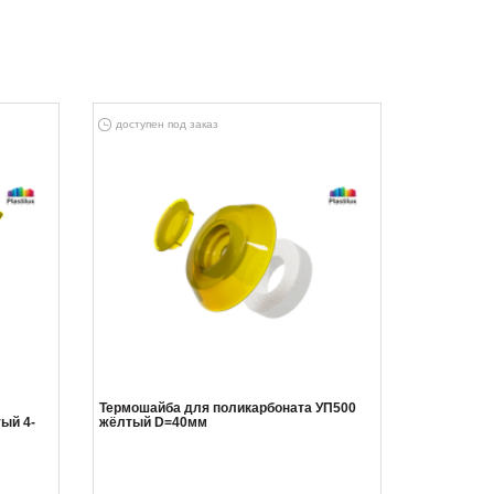
доступен под заказ
Термошайба для поликарбоната УП500
ый 4-
жёлтый D=40мм