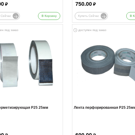
00
750.00
₽
₽
 Сейчас
В Корзину
Купить Сейчас
В К
ен под заказ
доступен под заказ
герметизирующая Р25 25мм
Лента перфорированная Р25 25м