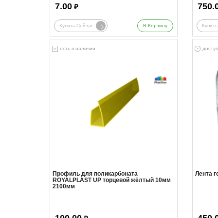
7.00
750.
₽
Купить Сейчас
В Корзину
Купить
есть в наличии
доступ
Профиль для поликарбоната
Лента 
ROYALPLAST UP торцевой жёлтый 10мм
2100мм