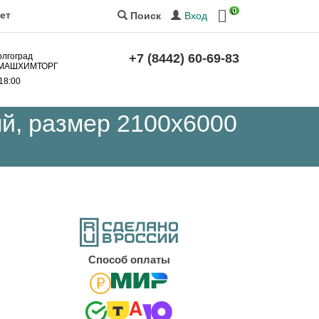
0
ет
Вход
Поиск
олгоград
+7 (8442) 60-69-83
за МАШХИМТОРГ
 18:00
й, размер 2100x6000
Cпособ оплаты