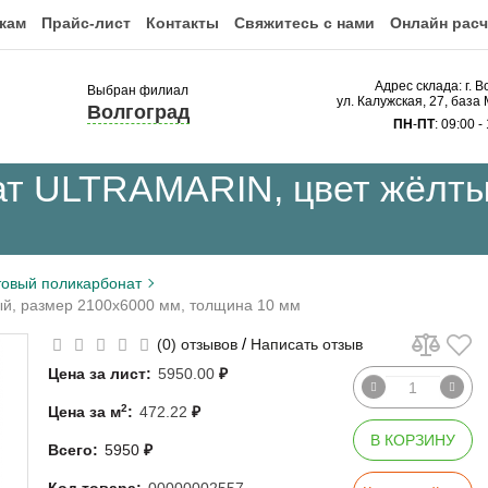
кам
Прайс-лист
Контакты
Свяжитесь с нами
Онлайн расч
Адрес склада: г. В
Выбран филиал
ул. Калужская, 27, ба
Волгоград
ПН
-
ПТ
: 09:00 -
т ULTRAMARIN, цвет жёлты
овый поликарбонат
й, размер 2100x6000 мм, толщина 10 мм
/
(0) отзывов
Написать отзыв
Цена за лист:
5950.00
₽
2
Цена за м
:
472.22
₽
В КОРЗИНУ
Всего:
5950
₽