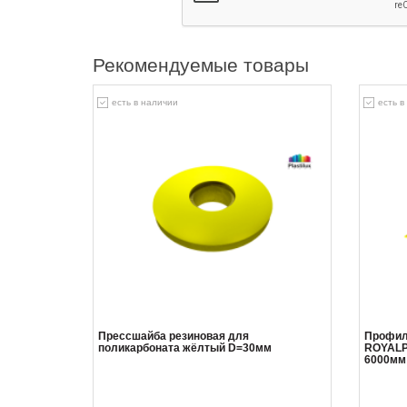
Рекомендуемые товары
есть в наличии
есть в
Прессшайба резиновая для
Профил
поликарбоната жёлтый D=30мм
ROYALP
6000мм